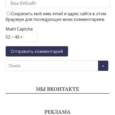
Сохранить моё имя, email и адрес сайта в этом
браузере для последующих моих комментариев.
Math Captcha
52 − 43 =
МЫ ВКОНТАКТЕ
РЕКЛАМА