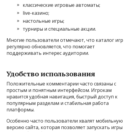
классические игровые автоматы;
live-казино;
настольные игры;
турниры и специальные акции.
Многие пользователи отмечают, что каталог игр
регулярно обновляется, что помогает
поддерживать интерес аудитории.
Удобство использования
Положительные комментарии часто связаны с
простым и понятным интерфейсом. Игрокам
нравится удобная навигация, быстрый доступ к
популярным разделам и стабильная работа
платформы.
Особенно часто пользователи хвалят мобильную
версию сайта, которая позволяет запускать игры