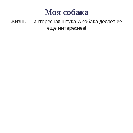
Моя собака
Жизнь — интересная штука. А собака делает ее
еще интереснее!