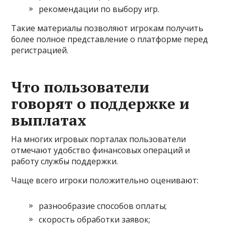
рекомендации по выбору игр.
Такие материалы позволяют игрокам получить
более полное представление о платформе перед
регистрацией.
Что пользователи
говорят о поддержке и
выплатах
На многих игровых порталах пользователи
отмечают удобство финансовых операций и
работу службы поддержки.
Чаще всего игроки положительно оценивают:
разнообразие способов оплаты;
скорость обработки заявок;