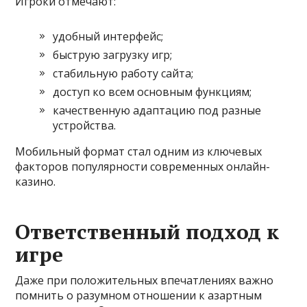
Игроки отмечают:
удобный интерфейс;
быструю загрузку игр;
стабильную работу сайта;
доступ ко всем основным функциям;
качественную адаптацию под разные
устройства.
Мобильный формат стал одним из ключевых
факторов популярности современных онлайн-
казино.
Ответственный подход к
игре
Даже при положительных впечатлениях важно
помнить о разумном отношении к азартным