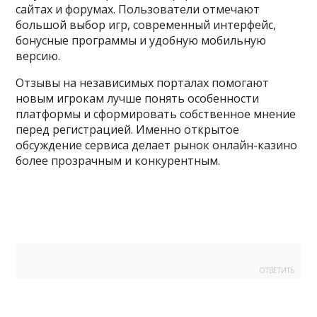
сайтах и форумах. Пользователи отмечают
большой выбор игр, современный интерфейс,
бонусные программы и удобную мобильную
версию.
Отзывы на независимых порталах помогают
новым игрокам лучше понять особенности
платформы и сформировать собственное мнение
перед регистрацией. Именно открытое
обсуждение сервиса делает рынок онлайн-казино
более прозрачным и конкурентным.
ОТВЕТИТЬ