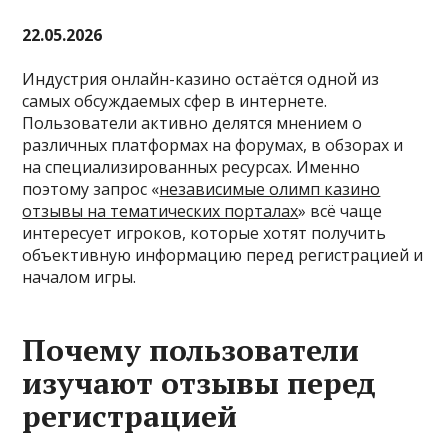
22.05.2026
Индустрия онлайн-казино остаётся одной из
самых обсуждаемых сфер в интернете.
Пользователи активно делятся мнением о
различных платформах на форумах, в обзорах и
на специализированных ресурсах. Именно
поэтому запрос «
независимые олимп казино
отзывы на тематических порталах
» всё чаще
интересует игроков, которые хотят получить
объективную информацию перед регистрацией и
началом игры.
Почему пользователи
изучают отзывы перед
регистрацией